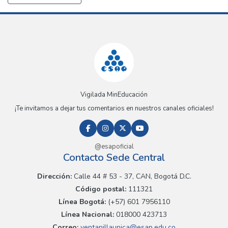
Vigilada MinEducación
¡Te invitamos a dejar tus comentarios en nuestros canales oficiales!
@esapoficial
Contacto Sede Central
Dirección:
Calle 44 # 53 - 37, CAN, Bogotá D.C.
Código postal:
111321
Línea Bogotá:
(+57) 601 7956110
Línea Nacional:
018000 423713
Correo:
ventanillaunica@esap.edu.co