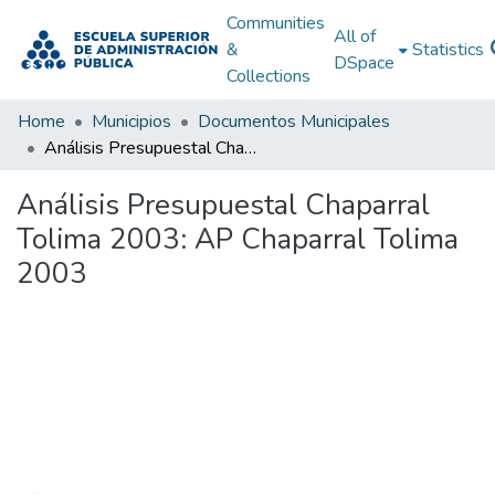
Communities
All of
&
Statistics
DSpace
Collections
Home
Municipios
Documentos Municipales
Análisis Presupuestal Chaparral Tolima 2003: AP Chaparral Tolima 2003
Análisis Presupuestal Chaparral
Tolima 2003: AP Chaparral Tolima
2003
Loading...