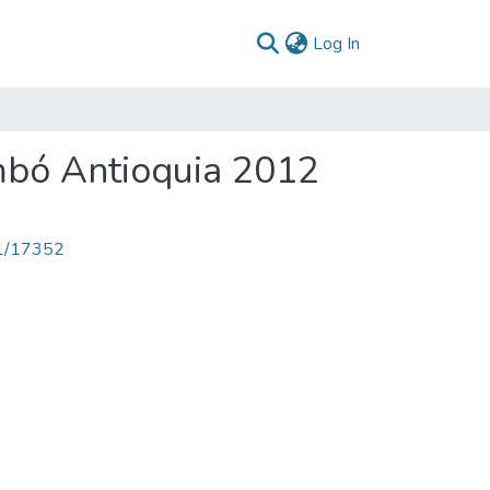
(current)
Log In
mbó Antioquia 2012
71/17352