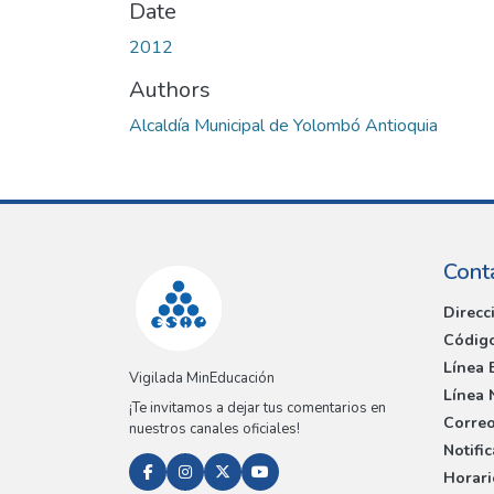
Date
2012
Authors
Alcaldía Municipal de Yolombó Antioquia
Cont
Direcc
Código
Línea 
Vigilada MinEducación
Línea 
¡Te invitamos a dejar tus comentarios en
Correo
nuestros canales oficiales!
Notifi
Horari