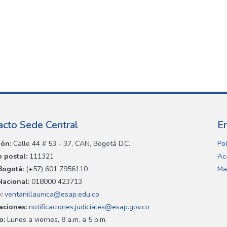
acto Sede Central
E
ión:
Calle 44 # 53 - 37, CAN, Bogotá D.C.
Pol
 postal:
111321
Ac
Bogotá:
(+57) 601 7956110
Ma
Nacional:
018000 423713
:
ventanillaunica@esap.edu.co
caciones:
notificaciones.judiciales@esap.gov.co
o:
Lunes a viernes, 8 a.m. a 5 p.m.