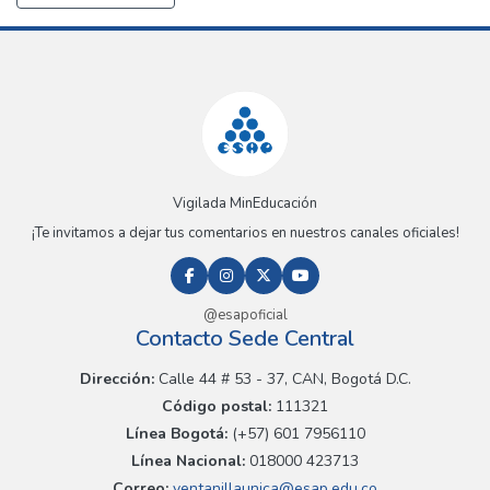
Vigilada MinEducación
¡Te invitamos a dejar tus comentarios en nuestros canales oficiales!
@esapoficial
Contacto Sede Central
Dirección:
Calle 44 # 53 - 37, CAN, Bogotá D.C.
Código postal:
111321
Línea Bogotá:
(+57) 601 7956110
Línea Nacional:
018000 423713
Correo:
ventanillaunica@esap.edu.co