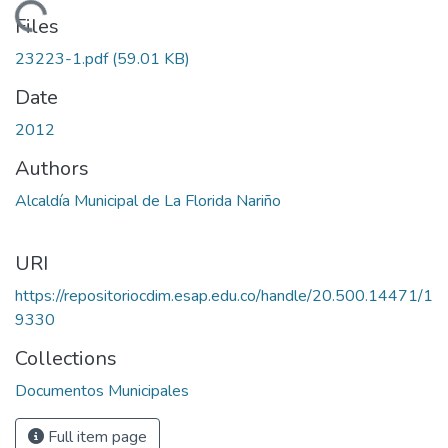
Loading...
Files
23223-1.pdf
(59.01 KB)
Date
2012
Authors
Alcaldía Municipal de La Florida Nariño
URI
https://repositoriocdim.esap.edu.co/handle/20.500.14471/1
9330
Collections
Documentos Municipales
Full item page