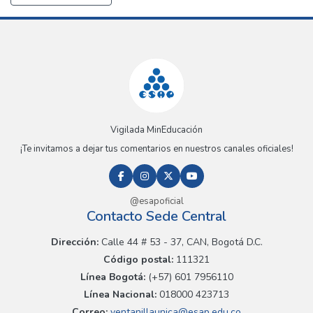
Vigilada MinEducación
¡Te invitamos a dejar tus comentarios en nuestros canales oficiales!
@esapoficial
Contacto Sede Central
Dirección:
Calle 44 # 53 - 37, CAN, Bogotá D.C.
Código postal:
111321
Línea Bogotá:
(+57) 601 7956110
Línea Nacional:
018000 423713
Correo:
ventanillaunica@esap.edu.co