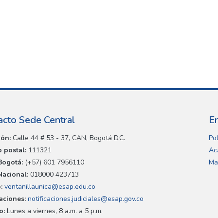
acto Sede Central
E
ión:
Calle 44 # 53 - 37, CAN, Bogotá D.C.
Pol
 postal:
111321
Ac
Bogotá:
(+57) 601 7956110
Ma
Nacional:
018000 423713
:
ventanillaunica@esap.edu.co
caciones:
notificaciones.judiciales@esap.gov.co
o:
Lunes a viernes, 8 a.m. a 5 p.m.