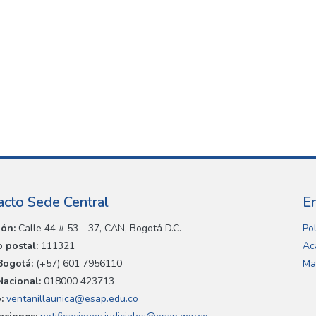
acto Sede Central
E
ión:
Calle 44 # 53 - 37, CAN, Bogotá D.C.
Pol
 postal:
111321
Ac
Bogotá:
(+57) 601 7956110
Ma
Nacional:
018000 423713
:
ventanillaunica@esap.edu.co