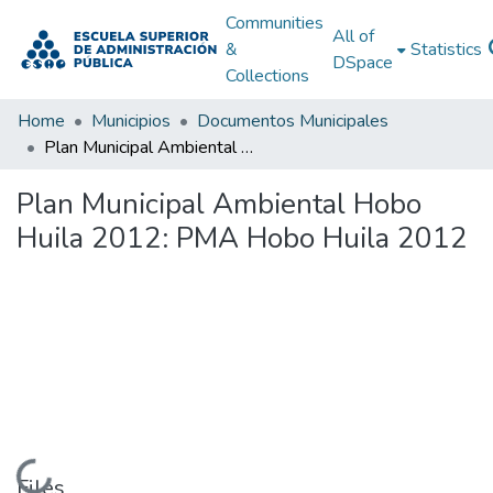
Communities
All of
&
Statistics
DSpace
Collections
Home
Municipios
Documentos Municipales
Plan Municipal Ambiental Hobo Huila 2012: PMA Hobo Huila 2012
Plan Municipal Ambiental Hobo
Huila 2012: PMA Hobo Huila 2012
Loading...
Files