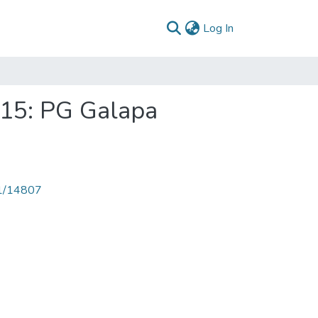
(current)
Log In
015: PG Galapa
71/14807