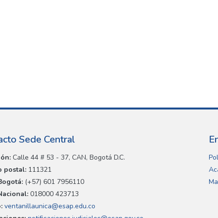
acto Sede Central
E
ión:
Calle 44 # 53 - 37, CAN, Bogotá D.C.
Pol
 postal:
111321
Ac
Bogotá:
(+57) 601 7956110
Ma
Nacional:
018000 423713
:
ventanillaunica@esap.edu.co