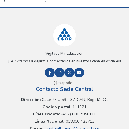
Vigilada MinEducación
¡Te invitamos a dejar tus comentarios en nuestros canales oficiales!
@esapoficial
Contacto Sede Central
Dirección:
Calle 44 # 53 - 37, CAN, Bogotá D.C.
Código postal:
111321
Línea Bogotá:
(+57) 601 7956110
Línea Nacional:
018000 423713
Correo:
ventanillaunica@esap.edu.co