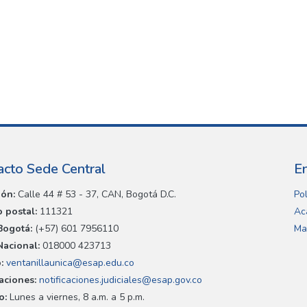
acto Sede Central
E
ión:
Calle 44 # 53 - 37, CAN, Bogotá D.C.
Pol
 postal:
111321
Ac
Bogotá:
(+57) 601 7956110
Ma
Nacional:
018000 423713
:
ventanillaunica@esap.edu.co
caciones:
notificaciones.judiciales@esap.gov.co
o:
Lunes a viernes, 8 a.m. a 5 p.m.