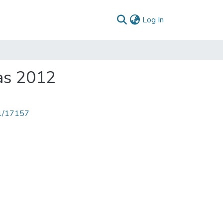
(current)
Log In
das 2012
71/17157