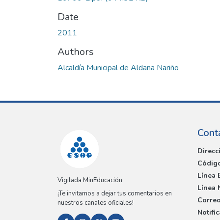
Date
2011
Authors
Alcaldía Municipal de Aldana Nariño
Cont
Direcc
Código
Línea 
Vigilada MinEducación
Línea 
¡Te invitamos a dejar tus comentarios en
Correo
nuestros canales oficiales!
Notifi