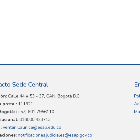
acto Sede Central
E
ión:
Calle 44 # 53 - 37, CAN, Bogotá D.C.
Pol
 postal:
111321
Ac
Bogotá:
(+57) 601 7956110
Ma
Nacional:
018000 423713
:
ventanillaunica@esap.edu.co
caciones:
notificaciones.judiciales@esap.gov.co