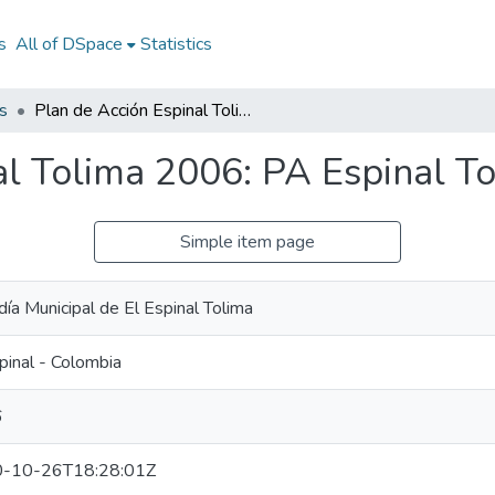
s
All of DSpace
Statistics
s
Plan de Acción Espinal Tolima 2006: PA Espinal Tolima 2006
al Tolima 2006: PA Espinal T
Simple item page
día Municipal de El Espinal Tolima
pinal - Colombia
6
-10-26T18:28:01Z