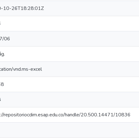
-10-26T18:28:01Z
6
7/06
ág.
cation/vnd.ms-excel
68
8
s://repositoriocdim.esap.edu.co/handle/20.500.14471/10836