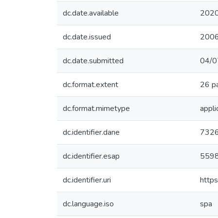
dc.date.available
2020
dc.date.issued
200
dc.date.submitted
04/0
dc.format.extent
26 p
dc.format.mimetype
appli
dc.identifier.dane
732
dc.identifier.esap
559
dc.identifier.uri
http
dc.language.iso
spa