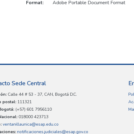
Format:
Adobe Portable Document Format
acto Sede Central
E
ión:
Calle 44 # 53 - 37, CAN, Bogotá D.C.
Pol
 postal:
111321
Ac
Bogotá:
(+57) 601 7956110
Ma
Nacional:
018000 423713
:
ventanillaunica@esap.edu.co
caciones:
notificaciones.judiciales@esap.gov.co