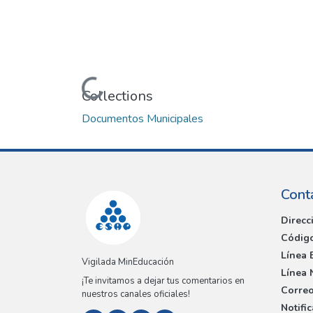
Loading...
Collections
Documentos Municipales
Cont
Direcc
Código
Línea 
Vigilada MinEducación
Línea 
¡Te invitamos a dejar tus comentarios en
Correo
nuestros canales oficiales!
Notifi