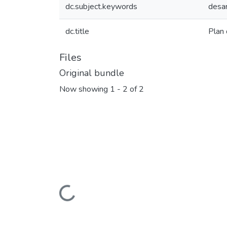
dc.subject.keywords
desar
dc.title
Plan 
Files
Original bundle
Now showing
1 - 2 of 2
Loading...