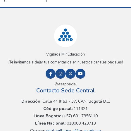
Vigilada MinEducación
¡Te invitamos a dejar tus comentarios en nuestros canales oficiales!
@esapoficial
Contacto Sede Central
Dirección:
Calle 44 # 53 - 37, CAN, Bogotá D.C.
Código postal:
111321
Línea Bogotá:
(+57) 601 7956110
Línea Nacional:
018000 423713
Correo:
ventanillaunica@esap.edu.co