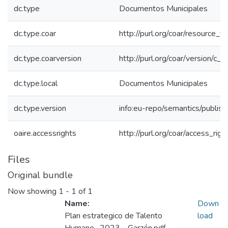
dc.type
Documentos Municipales
dc.type.coar
http://purl.org/coar/resource_
dc.type.coarversion
http://purl.org/coar/version/
dc.type.local
Documentos Municipales
dc.type.version
info:eu-repo/semantics/publis
oaire.accessrights
http://purl.org/coar/access_rig
Files
Original bundle
Now showing
1 - 1 of 1
Name:
Down
Plan estrategico de Talento
load