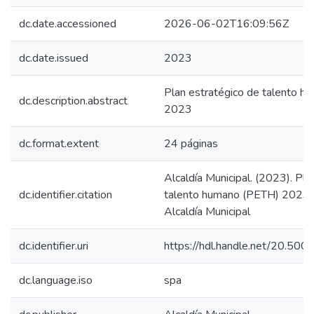
dc.date.accessioned
2026-06-02T16:09:56Z
dc.date.issued
2023
Plan estratégico de talento 
dc.description.abstract
2023
dc.format.extent
24 páginas
Alcaldía Municipal. (2023). Pla
dc.identifier.citation
talento humano (PETH) 2023. 
Alcaldía Municipal
dc.identifier.uri
https://hdl.handle.net/20.50
dc.language.iso
spa