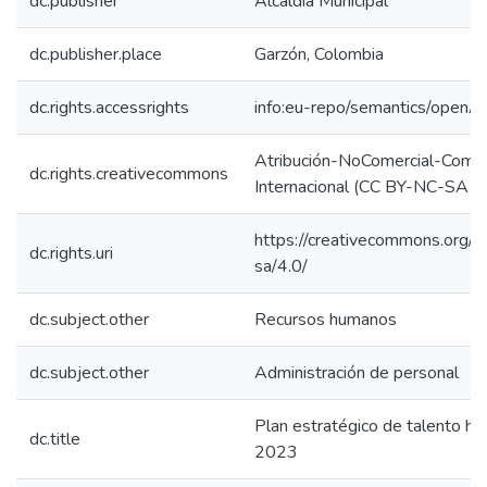
dc.publisher
Alcaldía Municipal
dc.publisher.place
Garzón, Colombia
dc.rights.accessrights
info:eu-repo/semantics/openA
Atribución-NoComercial-Compar
dc.rights.creativecommons
Internacional (CC BY-NC-SA 4
https://creativecommons.org/l
dc.rights.uri
sa/4.0/
dc.subject.other
Recursos humanos
dc.subject.other
Administración de personal
Plan estratégico de talento 
dc.title
2023