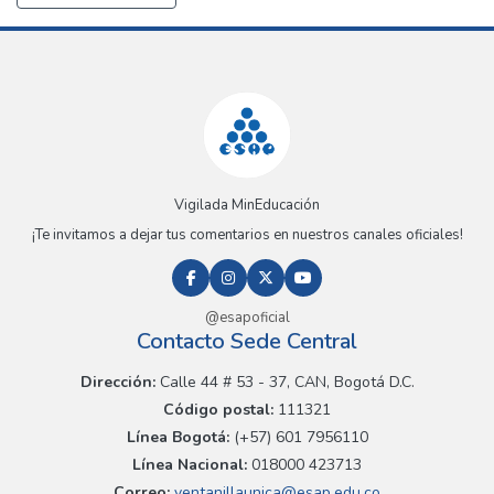
Vigilada MinEducación
¡Te invitamos a dejar tus comentarios en nuestros canales oficiales!
@esapoficial
Contacto Sede Central
Dirección:
Calle 44 # 53 - 37, CAN, Bogotá D.C.
Código postal:
111321
Línea Bogotá:
(+57) 601 7956110
Línea Nacional:
018000 423713
Correo:
ventanillaunica@esap.edu.co