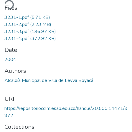
ding...
Files
3231-1.pdf
(5.71 KB)
3231-2.pdf
(2.23 MB)
3231-3.pdf
(196.97 KB)
3231-4.pdf
(372.92 KB)
Date
2004
Authors
Alcaldía Municipal de Villa de Leyva Boyacá
URI
https://repositoriocdim.esap.edu.co/handle/20.500.14471/9
872
Collections