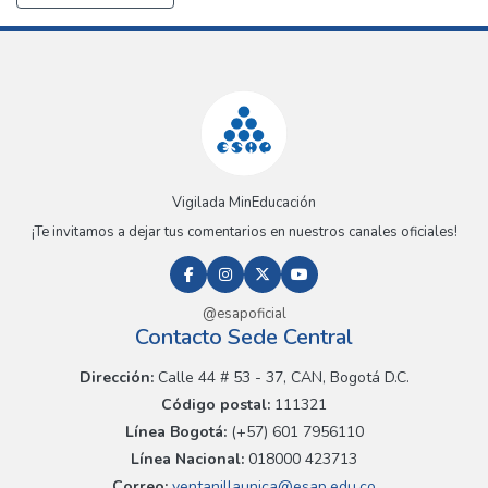
Vigilada MinEducación
¡Te invitamos a dejar tus comentarios en nuestros canales oficiales!
@esapoficial
Contacto Sede Central
Dirección:
Calle 44 # 53 - 37, CAN, Bogotá D.C.
Código postal:
111321
Línea Bogotá:
(+57) 601 7956110
Línea Nacional:
018000 423713
Correo:
ventanillaunica@esap.edu.co