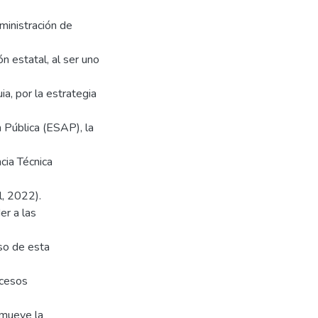
ministración de
ón estatal, al ser uno
a, por la estrategia
n Pública (ESAP), la
cia Técnica
l, 2022).
er a las
uso de esta
ocesos
omueve la