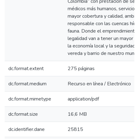
Colombia” con prestación de serv
médicos más humanos, servicios 
mayor cobertura y calidad, ambi
responsable con las cuencas hídric
fauna. Donde el emprendimiento 
legalidad van a tener un mayor 
la economía local y la seguridad 
vereda y barrio de nuestro munici
dc.format.extent
275 páginas
dc.format.medium
Recurso en línea / Electrónico
dc.format.mimetype
application/pdf
dc.format.size
16,6 MB
dc.identifier.dane
25815