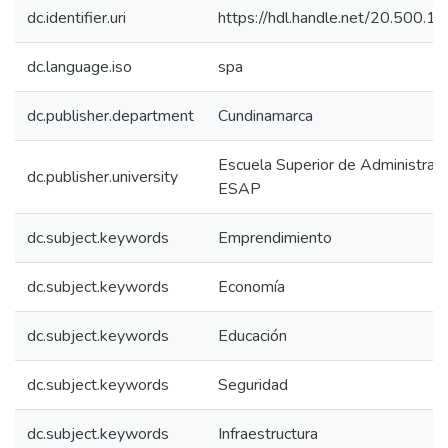
dc.identifier.uri
https://hdl.handle.net/20.500.
dc.language.iso
spa
dc.publisher.department
Cundinamarca
Escuela Superior de Administraci
dc.publisher.university
ESAP
dc.subject.keywords
Emprendimiento
dc.subject.keywords
Economía
dc.subject.keywords
Educación
dc.subject.keywords
Seguridad
dc.subject.keywords
Infraestructura