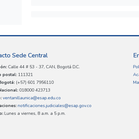
acto Sede Central
E
ión:
Calle 44 # 53 - 37, CAN, Bogotá D.C.
Pol
 postal:
111321
Ac
Bogotá:
(+57) 601 7956110
Ma
Nacional:
018000 423713
:
ventanillaunica@esap.edu.co
caciones:
notificaciones.judiciales@esap.gov.co
o:
Lunes a viernes, 8 a.m. a 5 p.m.