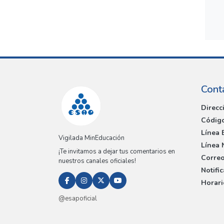
Cont
Direcc
Código
Línea 
Vigilada MinEducación
Línea 
¡Te invitamos a dejar tus comentarios en
Correo
nuestros canales oficiales!
Notifi
Horari
@esapoficial