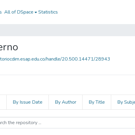
s
All of DSpace
Statistics
erno
sitoriocdim.esap.edu.co/handle/20.500.14471/28943
s
By Issue Date
By Author
By Title
By Subj