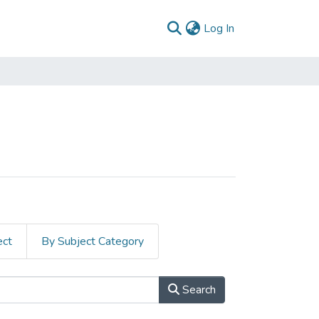
(current)
Log In
ect
By Subject Category
Search