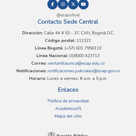
@esapoficial
Contacto Sede Central
Dirección:
Calle 44 # 53 - 37, CAN, Bogotá D.C.
Código postal:
111321
Línea Bogotá:
(+57) 601 7956110
Línea Nacional:
018000 423713
Correo:
ventanillaunica@esap.edu.co
Notificaciones:
notificaciones.judiciales@esap.gov.co
Horario:
Lunes a viernes, 8 a.m. a 5 p.m.
Enlaces
Política de privacidad
Academusoft
Mapa del sitio