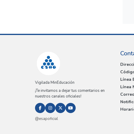
Cont
Direcc
Código
Línea 
Vigilada MinEducación
Línea 
¡Te invitamos a dejar tus comentarios en
Correo
nuestros canales oficiales!
Notifi
Horari
@esapoficial