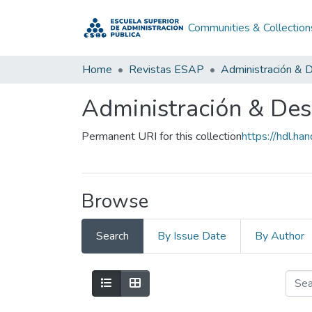
Communities & Collection
Home
Revistas ESAP
Administración & D
Administración & Desa
Permanent URI for this collection
https://hdl.h
Browse
Search
By Issue Date
By Author