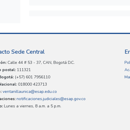
acto Sede Central
E
ión:
Calle 44 # 53 - 37, CAN, Bogotá D.C.
Pol
 postal:
111321
Ac
Bogotá:
(+57) 601 7956110
Ma
Nacional:
018000 423713
:
ventanillaunica@esap.edu.co
caciones:
notificaciones.judiciales@esap.gov.co
o:
Lunes a viernes, 8 a.m. a 5 p.m.