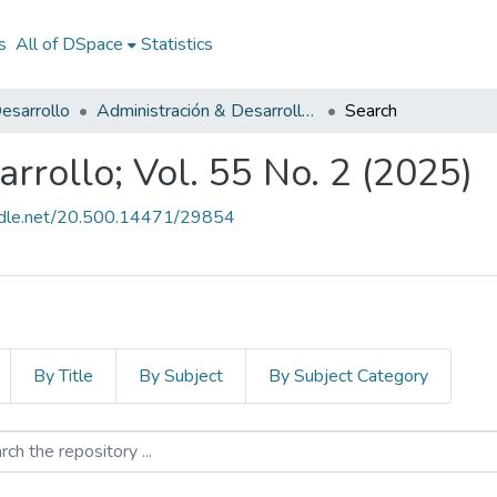
s
All of DSpace
Statistics
esarrollo
Administración & Desarrollo; Vol. 55 No. 2 (2025)
Search
rrollo; Vol. 55 No. 2 (2025)
andle.net/20.500.14471/29854
By Title
By Subject
By Subject Category