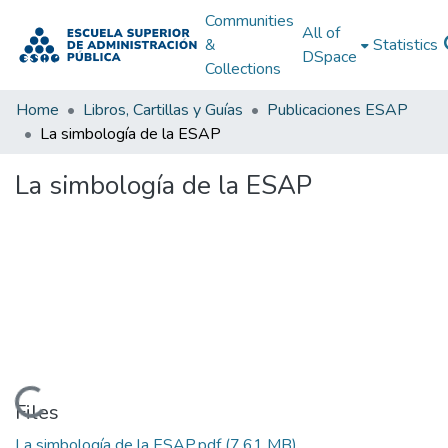
Communities
All of
&
Statistics
DSpace
Collections
Home
Libros, Cartillas y Guías
Publicaciones ESAP
La simbología de la ESAP
La simbología de la ESAP
Loading...
Files
La simbología de la ESAP.pdf
(7.61 MB)