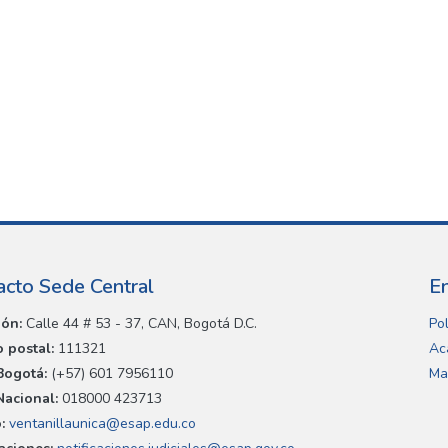
acto Sede Central
E
ión:
Calle 44 # 53 - 37, CAN, Bogotá D.C.
Pol
 postal:
111321
Ac
Bogotá:
(+57) 601 7956110
Ma
Nacional:
018000 423713
:
ventanillaunica@esap.edu.co