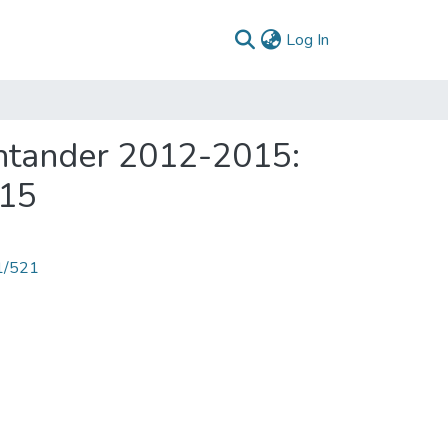
(current)
Log In
ntander 2012-2015:
015
71/521