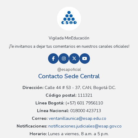
Vigilada MinEducación
¡Te invitamos a dejar tus comentarios en nuestros canales oficiales!
@esapoficial
Contacto Sede Central
Dirección:
Calle 44 # 53 - 37, CAN, Bogotá D.C.
Código postal:
111321
Línea Bogotá:
(+57) 601 7956110
Línea Nacional:
018000 423713
Correo:
ventanillaunica@esap.edu.co
Notificaciones:
notificaciones.judiciales@esap.gov.co
Horario:
Lunes a viernes, 8 a.m. a 5 p.m.