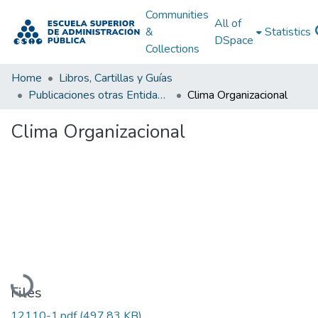
Communities
All of
&
Statistics
DSpace
Collections
Home
Libros, Cartillas y Guías
Publicaciones otras Entidades Estatales
Clima Organizacional
Clima Organizacional
Loading...
Files
12110-1.pdf
(497.83 KB)