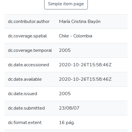
Simple item page
dc.contributor.author
María Cristina Bayón
dc.coverage.spatial
Chile - Colombia
dc.coverage.temporal
2005
dc.date.accessioned
2020-10-26T15:58:46Z
dc.date.available
2020-10-26T15:58:46Z
dc.date.issued
2005
dc.date.submitted
23/08/07
dc.format.extent
16 pág.