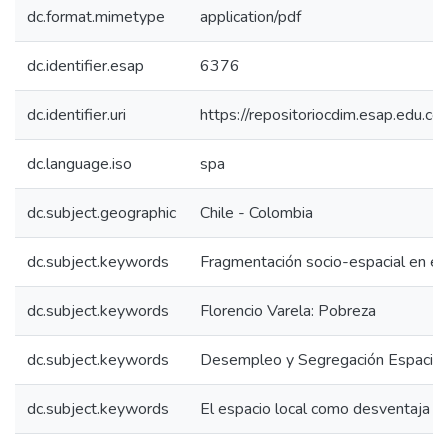
dc.format.mimetype
application/pdf
dc.identifier.esap
6376
dc.identifier.uri
https://repositoriocdim.esap.edu.
dc.language.iso
spa
dc.subject.geographic
Chile - Colombia
dc.subject.keywords
Fragmentación socio-espacial en el
dc.subject.keywords
Florencio Varela: Pobreza
dc.subject.keywords
Desempleo y Segregación Espacial
dc.subject.keywords
El espacio local como desventaja