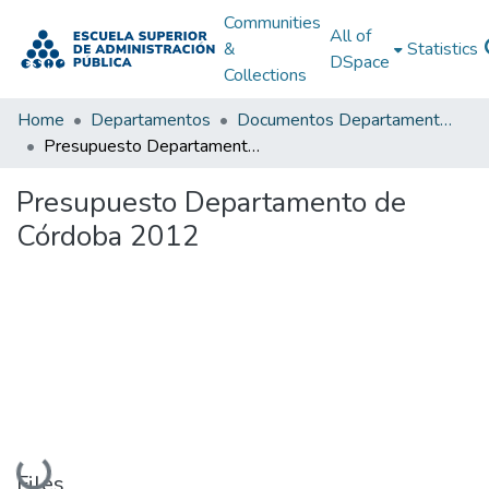
Communities
All of
&
Statistics
DSpace
Collections
Home
Departamentos
Documentos Departamentales
Presupuesto Departamento de Córdoba 2012
Presupuesto Departamento de
Córdoba 2012
Loading...
Files