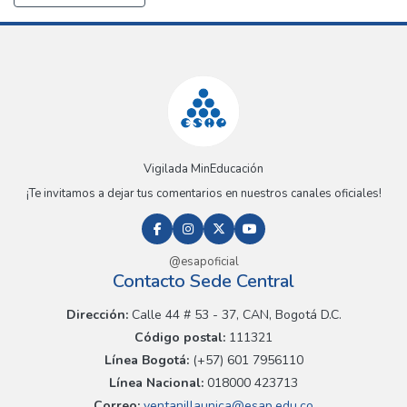
Vigilada MinEducación
¡Te invitamos a dejar tus comentarios en nuestros canales oficiales!
@esapoficial
Contacto Sede Central
Dirección:
Calle 44 # 53 - 37, CAN, Bogotá D.C.
Código postal:
111321
Línea Bogotá:
(+57) 601 7956110
Línea Nacional:
018000 423713
Correo:
ventanillaunica@esap.edu.co