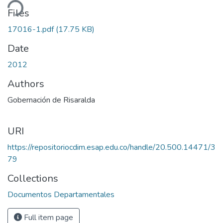
ding...
Files
17016-1.pdf
(17.75 KB)
Date
2012
Authors
Gobernación de Risaralda
URI
https://repositoriocdim.esap.edu.co/handle/20.500.14471/3
79
Collections
Documentos Departamentales
Full item page