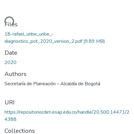
ding...
Files
18-rafael_uribe_uribe_-
diagnostico_pot_2020_version_2.pdf
(9.89 MB)
Date
2020
Authors
Secretaría de Planeación – Alcaldía de Bogotá
URI
https://repositoriocdim.esap.edu.co/handle/20.500.14471/2
4388
Collections