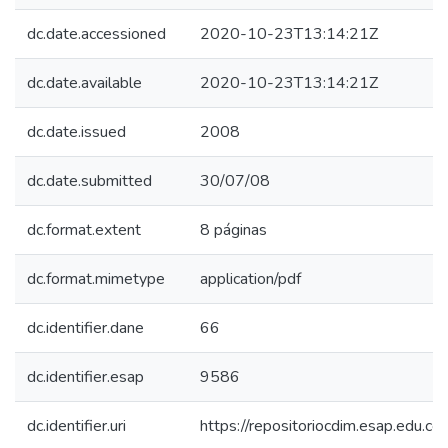
dc.date.accessioned
2020-10-23T13:14:21Z
dc.date.available
2020-10-23T13:14:21Z
dc.date.issued
2008
dc.date.submitted
30/07/08
dc.format.extent
8 páginas
dc.format.mimetype
application/pdf
dc.identifier.dane
66
dc.identifier.esap
9586
dc.identifier.uri
https://repositoriocdim.esap.edu.