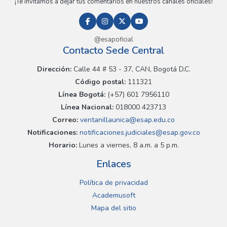
¡Te invitamos a dejar tus comentarios en nuestros canales oficiales!
@esapoficial
Contacto Sede Central
Dirección:
Calle 44 # 53 - 37, CAN, Bogotá D.C.
Código postal:
111321
Línea Bogotá:
(+57) 601 7956110
Línea Nacional:
018000 423713
Correo:
ventanillaunica@esap.edu.co
Notificaciones:
notificaciones.judiciales@esap.gov.co
Horario:
Lunes a viernes, 8 a.m. a 5 p.m.
Enlaces
Política de privacidad
Academusoft
Mapa del sitio