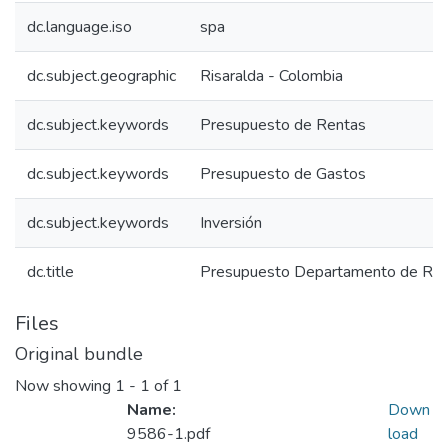
dc.language.iso
spa
dc.subject.geographic
Risaralda - Colombia
dc.subject.keywords
Presupuesto de Rentas
dc.subject.keywords
Presupuesto de Gastos
dc.subject.keywords
Inversión
dc.title
Presupuesto Departamento de Ris
Files
Original bundle
Now showing
1 - 1 of 1
Name:
Down
9586-1.pdf
load