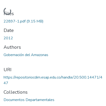
Loading...
Files
22897-1.pdf
(9.15 MB)
Date
2012
Authors
Gobernación del Amazonas
URI
https://repositoriocdim.esap.edu.co/handle/20.500.14471/4
47
Collections
Documentos Departamentales