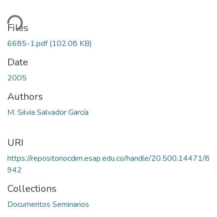
ding...
Files
6685-1.pdf
(102.08 KB)
Date
2005
Authors
M. Silvia Salvador García
URI
https://repositoriocdim.esap.edu.co/handle/20.500.14471/8
942
Collections
Documentos Seminarios