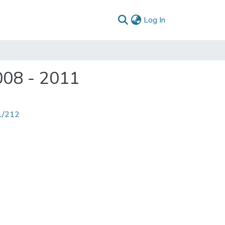
(current)
Log In
008 - 2011
71/212