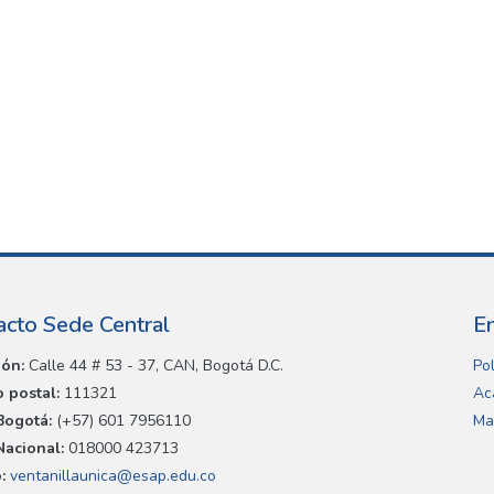
acto Sede Central
E
ión:
Calle 44 # 53 - 37, CAN, Bogotá D.C.
Pol
 postal:
111321
Ac
Bogotá:
(+57) 601 7956110
Ma
Nacional:
018000 423713
:
ventanillaunica@esap.edu.co