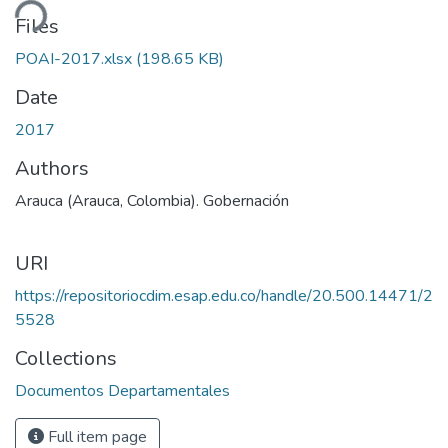
ding...
Files
POAI-2017.xlsx
(198.65 KB)
Date
2017
Authors
Arauca (Arauca, Colombia). Gobernación
URI
https://repositoriocdim.esap.edu.co/handle/20.500.14471/2
5528
Collections
Documentos Departamentales
Full item page