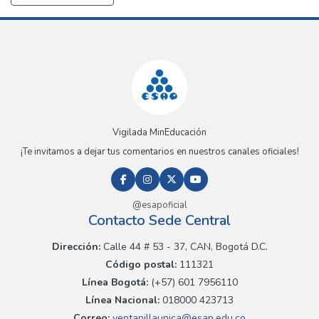
Vigilada MinEducación
¡Te invitamos a dejar tus comentarios en nuestros canales oficiales!
@esapoficial
Contacto Sede Central
Dirección:
Calle 44 # 53 - 37, CAN, Bogotá D.C.
Código postal:
111321
Línea Bogotá:
(+57) 601 7956110
Línea Nacional:
018000 423713
Correo:
ventanillaunica@esap.edu.co