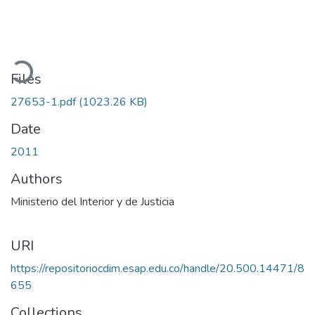
Loading...
Files
27653-1.pdf
(1023.26 KB)
Date
2011
Authors
Ministerio del Interior y de Justicia
URI
https://repositoriocdim.esap.edu.co/handle/20.500.14471/8
655
Collections