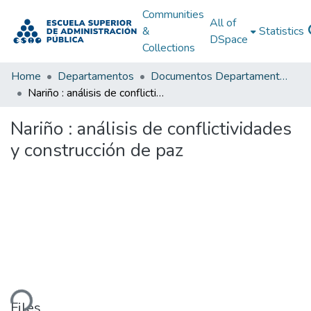
Communities
All of
&
Statistics
DSpace
Collections
Home
Departamentos
Documentos Departamentales
Nariño : análisis de conflictividades y construcción de paz
Nariño : análisis de conflictividades
y construcción de paz
ding...
Files