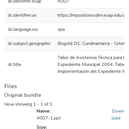
dc.identifier.esap
4007
dc.identifier.uri
https://repositoriocdim.esap.edu.
dc.language.iso
spa
dc.subject.geographic
Bogotá D.C. Cundinamarca - Colomb
Taller de Asistencia Técnica para l
dc.title
Expediente Municipal 2004: Taller d
Implementación del Expediente Mu
Files
Original bundle
Now showing
1 - 1 of 1
Name:
Down
4007-1.ppt
load
Size: