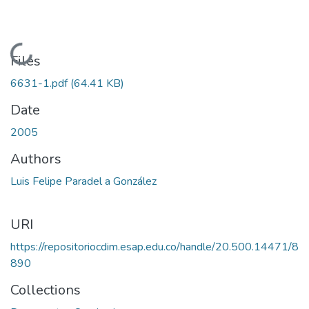
Loading...
Files
6631-1.pdf
(64.41 KB)
Date
2005
Authors
Luis Felipe Paradel a González
URI
https://repositoriocdim.esap.edu.co/handle/20.500.14471/8
890
Collections