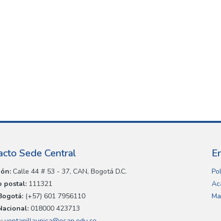
acto Sede Central
E
ión:
Calle 44 # 53 - 37, CAN, Bogotá D.C.
Pol
 postal:
111321
Ac
Bogotá:
(+57) 601 7956110
Ma
Nacional:
018000 423713
:
ventanillaunica@esap.edu.co