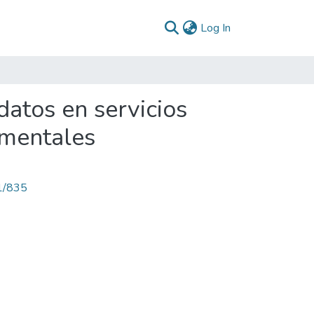
(current)
Log In
datos en servicios
amentales
71/835