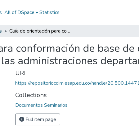
s
All of DSpace
Statistics
s
Guía de orientación para conformación de base de datos en servicios públicos, para uso de las administraciones departamentales
ara conformación de base de 
e las administraciones depart
URI
https://repositoriocdim.esap.edu.co/handle/20.500.144
Collections
Documentos Seminarios
Full item page