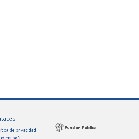
nlaces
ítica de privacidad
ademusoft