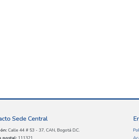
acto Sede Central
E
ión:
Calle 44 # 53 - 37, CAN, Bogotá D.C.
Pol
 postal:
111321
Ac