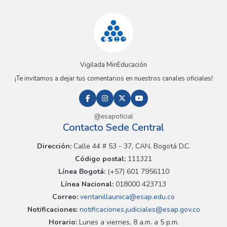
Vigilada MinEducación
¡Te invitamos a dejar tus comentarios en nuestros canales oficiales!
@esapoficial
Contacto Sede Central
Dirección:
Calle 44 # 53 - 37, CAN, Bogotá D.C.
Código postal:
111321
Línea Bogotá:
(+57) 601 7956110
Línea Nacional:
018000 423713
Correo:
ventanillaunica@esap.edu.co
Notificaciones:
notificaciones.judiciales@esap.gov.co
Horario:
Lunes a viernes, 8 a.m. a 5 p.m.