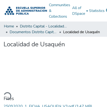
Communities
All of
&
Statistics
DSpace
Collections
Home
Distrito Capital - Localidades
Documentos Distrito Capital - Localidades
Localidad de Usaquén
Localidad de Usaquén
ading...
Files
25092020_1_FICHA_USAQUEN_V3.pdf
(3.47 MB)