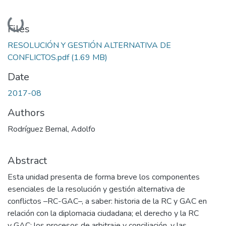
Loading...
Files
RESOLUCIÓN Y GESTIÓN ALTERNATIVA DE
CONFLICTOS.pdf
(1.69 MB)
Date
2017-08
Authors
Rodríguez Bernal, Adolfo
Abstract
Esta unidad presenta de forma breve los componentes
esenciales de la resolución y gestión alternativa de
conflictos –RC-GAC–, a saber: historia de la RC y GAC en
relación con la diplomacia ciudadana; el derecho y la RC
y GAC; los procesos de arbitraje y conciliación, y las