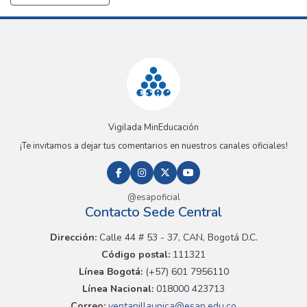
Vigilada MinEducación
¡Te invitamos a dejar tus comentarios en nuestros canales oficiales!
@esapoficial
Contacto Sede Central
Dirección:
Calle 44 # 53 - 37, CAN, Bogotá D.C.
Código postal:
111321
Línea Bogotá:
(+57) 601 7956110
Línea Nacional:
018000 423713
Correo:
ventanillaunica@esap.edu.co