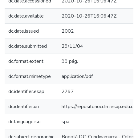
dc.date.accessioned
2020-10-26T16:06:47Z
dc.date.available
2020-10-26T16:06:47Z
dc.date.issued
2002
dc.date.submitted
29/11/04
dc.format.extent
99 pág.
dc.format.mimetype
application/pdf
dc.identifier.esap
2797
dc.identifier.uri
https://repositoriocdim.esap.edu.
dc.language.iso
spa
dc.subject.geographic
Bogotá D.C. Cundinamarca - Colomb