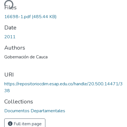
ding...
Files
16698-1.pdf
(485.44 KB)
Date
2011
Authors
Gobernación de Cauca
URI
https://repositoriocdim.esap.edu.co/handle/20.500.14471/3
38
Collections
Documentos Departamentales
Full item page