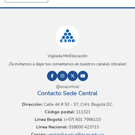
Vigilada MinEducación
¡Te invitamos a dejar tus comentarios en nuestros canales oficiales!
@esapoficial
Contacto Sede Central
Dirección:
Calle 44 # 53 - 37, CAN, Bogotá D.C.
Código postal:
111321
Línea Bogotá:
(+57) 601 7956110
Línea Nacional:
018000 423713
Correo:
ventanillaunica@esap.edu.co