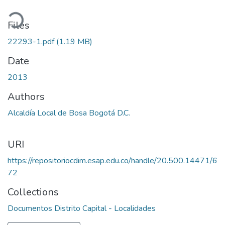
ading...
Files
22293-1.pdf
(1.19 MB)
Date
2013
Authors
Alcaldía Local de Bosa Bogotá D.C.
URI
https://repositoriocdim.esap.edu.co/handle/20.500.14471/6
72
Collections
Documentos Distrito Capital - Localidades