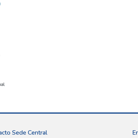
)
a
nal
acto Sede Central
E