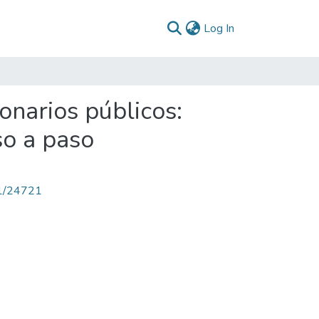
(current)
Log In
narios públicos:
o a paso
71/24721