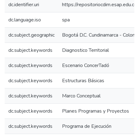
dc.identifier.uri
https://repositoriocdim.esap.edu.
dc.language.iso
spa
dc.subject.geographic
Bogotá D.C. Cundinamarca - Colomb
dc.subject.keywords
Diagnostico Territorial
dc.subject.keywords
Escenario ConcerTadó
dc.subject.keywords
Estructuras Básicas
dc.subject.keywords
Marco Conceptual
dc.subject.keywords
Planes Programas y Proyectos
dc.subject.keywords
Programa de Ejecución