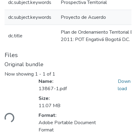
dc.subject.keywords
Prospectiva Territorial
dc.subject.keywords
Proyecto de Acuerdo
Plan de Ordenamiento Territorial E
dc.title
2011: POT Engativá Bogotá D.C. 
Files
Original bundle
Now showing
1 - 1 of 1
Name:
Down
13867-1.pdf
load
Size:
11.07 MB
Format:
ding...
Adobe Portable Document
Format