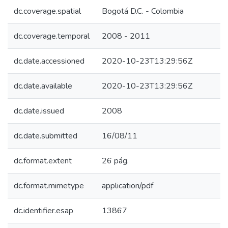
dc.coverage.spatial
Bogotá D.C. - Colombia
dc.coverage.temporal
2008 - 2011
dc.date.accessioned
2020-10-23T13:29:56Z
dc.date.available
2020-10-23T13:29:56Z
dc.date.issued
2008
dc.date.submitted
16/08/11
dc.format.extent
26 pág.
dc.format.mimetype
application/pdf
dc.identifier.esap
13867