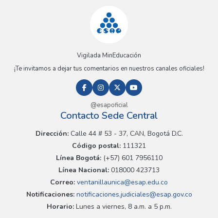
Vigilada MinEducación
¡Te invitamos a dejar tus comentarios en nuestros canales oficiales!
@esapoficial
Contacto Sede Central
Dirección:
Calle 44 # 53 - 37, CAN, Bogotá D.C.
Código postal:
111321
Línea Bogotá:
(+57) 601 7956110
Línea Nacional:
018000 423713
Correo:
ventanillaunica@esap.edu.co
Notificaciones:
notificaciones.judiciales@esap.gov.co
Horario:
Lunes a viernes, 8 a.m. a 5 p.m.